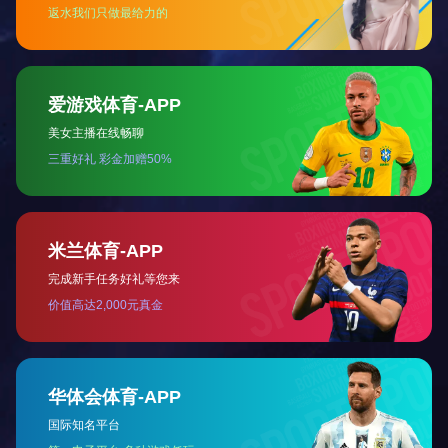
急救转运呼吸机
呼吸管路硅胶类产品
新闻资讯
开云网页版页面登录-开云(中国)全国售后服务电话400-993-6860
制氧机选购攻略| 3L机/5L机？到底选哪个？
医用分子筛制氧机SL-3A330/530系列使用视频
医用分子筛制氧机SL-3W系列使用视频
家用制氧机应对新冠真的有用吗？
在家吸氧，要注意什么？
联系我们