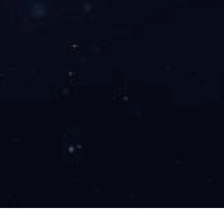
医用压缩式雾化器SL-A-01
能把水溶剂药物雾化成极细的颗粒，可直接
压缩雾化器
吸入作用于肺部病灶，
是国内外医院内外科、儿科、五官科、皮肤科以及保健
院、养老院、疗养院等单位常用的医疗器械，
尤其适用于哮喘、老慢支等呼吸系统疾病，治疗无痛、
快速，非常适合儿童和老人呼吸道疾病的治疗
产品咨询